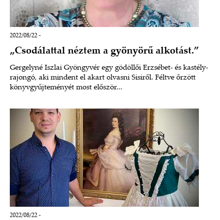
2022/08/22 -
„Csodálattal néztem a gyönyörű alkotást.”
Gergelyné Iszlai Gyöngyvér egy gödöllői Erzsébet- és kastély-
rajongó, aki mindent el akart olvasni Sisiről. Féltve őrzött
könyvgyűjteményét most először...
2022/08/22 -