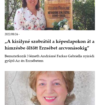
2022/08/24 -
„A királyné szobrától a képeslapokon át a
hímzésbe öltött Erzsébet arcvonásokig”
Bemutatkozik Németh Andrásné Farkas Gabriella nyirádi
gyűjtő Az én Erzsébetem