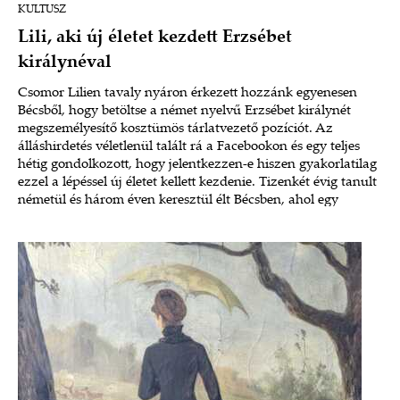
KULTUSZ
Lili, aki új életet kezdett Erzsébet
királynéval
Csomor Lilien tavaly nyáron érkezett hozzánk egyenesen
Bécsből, hogy betöltse a német nyelvű Erzsébet királynét
megszemélyesítő kosztümös tárlatvezető pozíciót. Az
álláshirdetés véletlenül talált rá a Facebookon és egy teljes
hétig gondolkozott, hogy jelentkezzen-e hiszen gyakorlatilag
ezzel a lépéssel új életet kellett kezdenie. Tizenkét évig tanult
németül és három éven keresztül élt Bécsben, ahol egy
magyar nyelvű színháznak fotózott, majd később játszott is.
Ismerjük meg Lilit együtt!