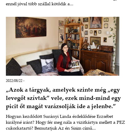
ennél jóval több szállal kötődik a...
2022/08/22 -
„Azok a tárgyak, amelyek szinte még „egy
levegőt szívtak” vele, ezek mind-mind egy
picit őt magát varázsolják ide a jelenbe.”
Hogyan kezdődött Surányi Linda érdeklődése Erzsébet
királyné iránt? Hogy fér meg nála a vizitkártya mellett a PEZ
cukorkatartó? Bemutatjuk Az én Sisim című...