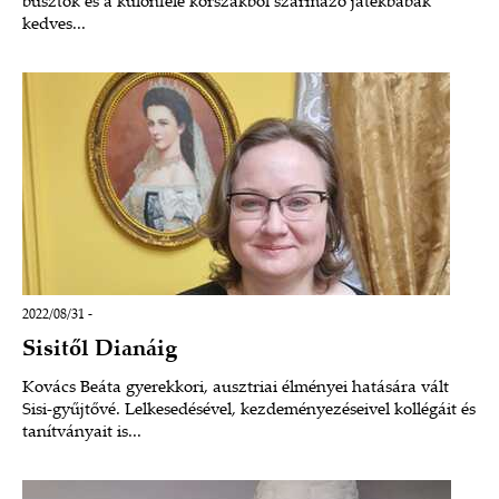
büsztök és a különféle korszakból származó játékbabák
kedves...
2022/08/31 -
Sisitől Dianáig
Kovács Beáta gyerekkori, ausztriai élményei hatására vált
Sisi-gyűjtővé. Lelkesedésével, kezdeményezéseivel kollégáit és
tanítványait is...