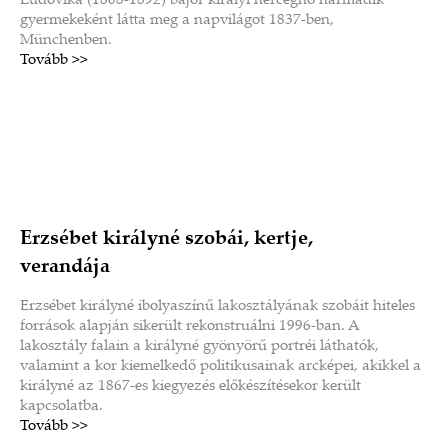
Ludovika (1808-1892) bajor királyi hercegnő harmadik
gyermekeként látta meg a napvilágot 1837-ben,
Münchenben.
Tovább >>
Erzsébet királyné szobái, kertje,
verandája
Erzsébet királyné ibolyaszínű lakosztályának szobáit hiteles
források alapján sikerült rekonstruálni 1996-ban. A
lakosztály falain a királyné gyönyörű portréi láthatók,
valamint a kor kiemelkedő politikusainak arcképei, akikkel a
királyné az 1867-es kiegyezés előkészítésekor került
kapcsolatba.
Tovább >>