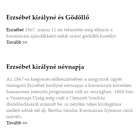
Erzsébet királyné és Gödöllő
Erzsébet
1867. május 11-én tekintette meg először a
koronázási ajándékként nekik szánt gödöllői kastélyt.
Tovább >>
Erzsébet királyné névnapja
Az 1867-es kiegyezés előkészítésében a magyarok ügyét
támogató Erzsébet királyné névnapja a koronázást követően
hamarosan nemzeti programmá vált az országban. 1868-ban
a Vasárnapi Ujság még csak a Nemzeti Színház
díszelőadásáról számolt be, (a nézőtér teljes kivilágítása
mellett adták elő ifj. Bertha Sándor Koronázási hymnus című
művét).
Tovább >>