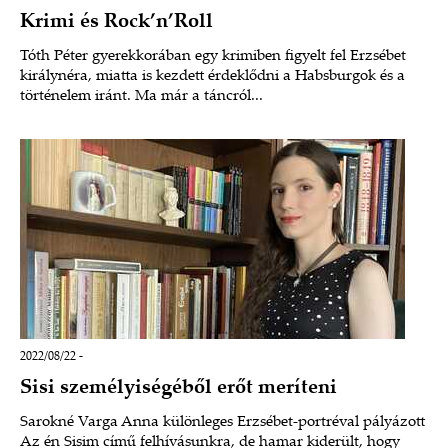
Krimi és Rock’n’Roll
Tóth Péter gyerekkorában egy krimiben figyelt fel Erzsébet
királynéra, miatta is kezdett érdeklődni a Habsburgok és a
történelem iránt. Ma már a táncról...
2022/08/22 -
Sisi személyiségéből erőt meríteni
Sarokné Varga Anna különleges Erzsébet-portréval pályázott
Az én Sisim című felhívásunkra, de hamar kiderült, hogy