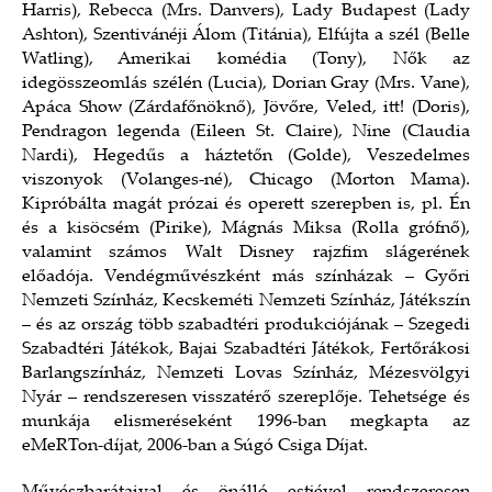
Harris), Rebecca (Mrs. Danvers), Lady Budapest (Lady
Ashton), Szentivánéji Álom (Titánia), Elfújta a szél (Belle
Watling), Amerikai komédia (Tony), Nők az
idegösszeomlás szélén (Lucia), Dorian Gray (Mrs. Vane),
Apáca Show (Zárdafőnöknő), Jövőre, Veled, itt! (Doris),
Pendragon legenda (Eileen St. Claire), Nine (Claudia
Nardi), Hegedűs a háztetőn (Golde), Veszedelmes
viszonyok (Volanges-né), Chicago (Morton Mama).
Kipróbálta magát prózai és operett szerepben is, pl. Én
és a kisöcsém (Pirike), Mágnás Miksa (Rolla grófnő),
valamint számos Walt Disney rajzfim slágerének
előadója. Vendégművészként más színházak – Győri
Nemzeti Színház, Kecskeméti Nemzeti Színház, Játékszín
– és az ország több szabadtéri produkciójának – Szegedi
Szabadtéri Játékok, Bajai Szabadtéri Játékok, Fertőrákosi
Barlangszínház, Nemzeti Lovas Színház, Mézesvölgyi
Nyár – rendszeresen visszatérő szereplője. Tehetsége és
munkája elismeréseként 1996-ban megkapta az
eMeRTon-díjat, 2006-ban a Súgó Csiga Díjat.