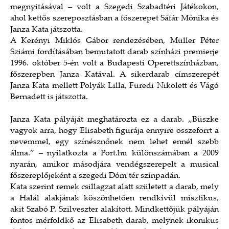
megnyitásával – volt a Szegedi Szabadtéri Játékokon,
ahol kettős szereposztásban a főszerepet Sáfár Mónika és
Janza Kata játszotta.
A Kerényi Miklós Gábor rendezésében, Müller Péter
Sziámi fordításában bemutatott darab színházi premierje
1996. október 5-én volt a Budapesti Operettszínházban,
főszerepben Janza Katával. A sikerdarab címszerepét
Janza Kata mellett Polyák Lilla, Füredi Nikolett és Vágó
Bernadett is játszotta.
Janza Kata pályáját meghatározta ez a darab. „Büszke
vagyok arra, hogy Elisabeth figurája ennyire összeforrt a
nevemmel, egy színésznőnek nem lehet ennél szebb
álma.” – nyilatkozta a Port.hu különszámában a 2009
nyarán, amikor másodjára vendégszerepelt a musical
főszereplőjeként a szegedi Dóm tér színpadán.
Kata szerint remek csillagzat alatt született a darab, mely
a Halál alakjának köszönhetően rendkívül misztikus,
akit Szabó P. Szilveszter alakított. Mindkettőjük pályáján
fontos mérföldkő az Elisabeth darab, melynek ikonikus