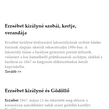
Erzsébet királyné szobái, kertje,
verandája
Erzsébet királyné ibolyaszínű lakosztályának szobáit hiteles
források alapján sikerült rekonstruálni 1996-ban. A
lakosztály falain a királyné gyönyörű portréi láthatók,
valamint a kor kiemelkedő politikusainak arcképei, akikkel a
királyné az 1867-es kiegyezés előkészítésekor került
kapcsolatba.
Tovább >>
Erzsébet királyné és Gödöllő
Erzsébet
1867. május 11-én tekintette meg először a
koronázási ajándékként nekik szánt gödöllői kastélyt.