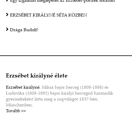
Egy izgalmas meglepetés az Erzsébet-portrék sorában
ERZSÉBET KIRÁLYNÉ SÉTA KÖZBEN
Drága Rudolf!
Erzsébet királyné élete
Erzsébet királyné
, Miksa bajor herceg (1808-1888) és
Ludovika (1808-1892) bajor királyi hercegnő harmadik
gyermekeként látta meg a napvilágot 1837-ben,
Münchenben.
Tovább >>