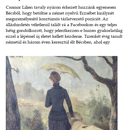
Csomor Lilien tavaly nyáron érkezett hozzánk egyenesen
Bécsből, hogy betöltse a német nyelvű Erzsébet királynét
megszemélyesítő kosztümös tárlatvezető pozíciót. Az
álláshirdetés véletlenül talált rá a Facebookon és egy teljes
hétig gondolkozott, hogy jelentkezzen-e hiszen gyakorlatilag
ezzel a lépéssel új életet kellett kezdenie. Tizenkét évig tanult
németül és három éven keresztül élt Bécsben, ahol egy
magyar nyelvű színháznak fotózott, majd később játszott is.
Ismerjük meg Lilit együtt!