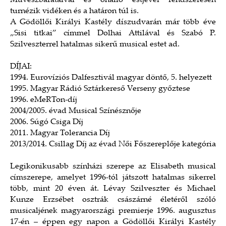
Művészbarátaival és önálló estjével rendszeresen
turnézik vidéken és a határon túl is.
A Gödöllői Királyi Kastély díszudvarán már több éve
„Sisi titkai” címmel Dolhai Attilával és Szabó P.
Szilveszterrel hatalmas sikerű musical estet ad.
DÍJAI:
1994. Eurovíziós Dalfesztivál magyar döntő, 5. helyezett
1995. Magyar Rádió Sztárkereső Verseny győztese
1996. eMeRTon-díj
2004/2005. évad Musical Színésznője
2006. Súgó Csiga Díj
2011. Magyar Tolerancia Díj
2013/2014. Csillag Díj az évad Női Főszereplője kategória
Legikonikusabb színházi szerepe az Elisabeth musical
címszerepe, amelyet 1996-tól játszott hatalmas sikerrel
több, mint 20 éven át. Lévay Szilveszter és Michael
Kunze Erzsébet osztrák császárné életéről szóló
musicaljének magyarországi premierje 1996. augusztus
17-én – éppen egy napon a Gödöllői Királyi Kastély