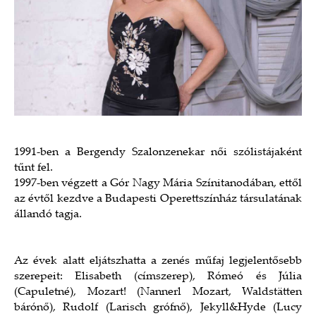
1991-ben a Bergendy Szalonzenekar női szólistájaként
tűnt fel.
1997-ben végzett a Gór Nagy Mária Színitanodában, ettől
az évtől kezdve a Budapesti Operettszínház társulatának
állandó tagja.
Az évek alatt eljátszhatta a zenés műfaj legjelentősebb
szerepeit: Elisabeth (címszerep), Rómeó és Júlia
(Capuletné), Mozart! (Nannerl Mozart, Waldstätten
bárónő), Rudolf (Larisch grófnő), Jekyll&Hyde (Lucy