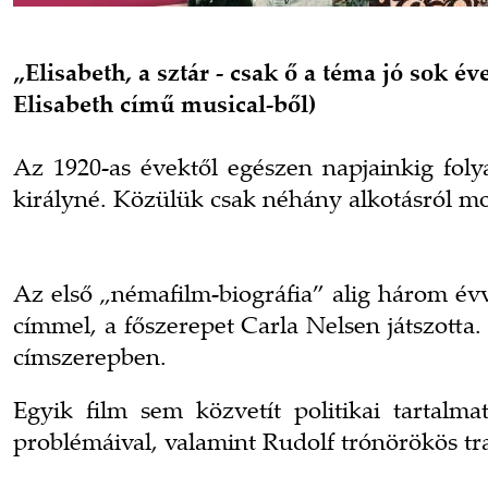
„Elisabeth, a sztár - csak ő a téma jó sok év
Elisabeth című musical-ből)
Az 1920-as évektől egészen napjainkig fol
királyné. Közülük csak néhány alkotásról mo
Az első „némafilm-biográfia” alig három év
címmel, a főszerepet Carla Nelsen játszotta
címszerepben.
Egyik film sem közvetít politikai tartal
problémáival, valamint Rudolf trónörökös tra