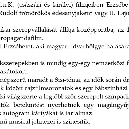
.K. (császári és királyi) filmjeiben Erzsébe
Rudolf trónörökös édesanyjaként vagy II. Lajos 
ikai szerepvállalását állítja középpontba, a
 propagandafilm.
al Erzsébetet, aki magyar udvarhölgye hatására
ékszerepekben is mindig egy-egy nemzetközi fi
plakátokon.
népszerű maradt a Sisi-téma, az idők során dr
k között rajzfilmsorozatok és egy bábszínházi 
ki világszerte a legtöbbször szerepelt színpa
ogatók betekintést nyerhetnek egy magángyű
 autogram kártyákat is tartalmaz.
mű musical jelmezei is színesítik.