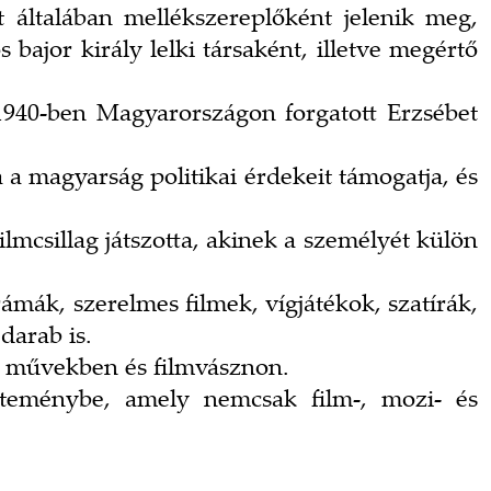
t általában mellékszereplőként jelenik meg,
bajor király lelki társaként, illetve megértő
z 1940-ben Magyarországon forgatott Erzsébet
 a magyarság politikai érdekeit támogatja, és
lmcsillag játszotta, akinek a személyét külön
ámák, szerelmes filmek, vígjátékok, szatírák,
darab is.
di művekben és filmvásznon.
jteménybe, amely nemcsak film-, mozi- és