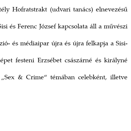
tély Hofratstrakt (udvari tanács) elnevezésű
si és Ferenc József kapcsolata áll a művészi
ó- és médiaipar újra és újra felkapja a Sisi-
épet festeni Erzsébet császárné és királyné
a „Sex & Crime“ témában celebként, illetve