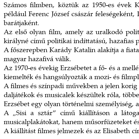
Számos filmben, köztük az 1950-es évek K.u
például Ferenc József császár feleségeként, 
barátjaként.
Az első olyan film, amely az uralkodó polit
királyné című politikai indíttatású, hazafias
A főszerepben Karády Katalin alakítja a fiat
magyar hazafivá válik.
Az 1970-es évekig Erzsébetet a fő- és a mell
kiemelték és hangsúlyozták a mozi- és film
A filmes és színpadi művekben a jelen korig 
daljátékok és musicalek készültek róla, többe
Erzsébet egy olyan történelmi személyiség, a
A „Sisi a sztár” című kiállításon a lát
musicalplakátokat, hanem műsorfüzeteket és
A kiállítást filmes jelmezek és az Elisabeth cí