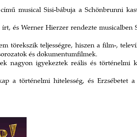
i” című musical Sisi-bábuja a Schönbrunni kas
 írt, és Werner Hierzer rendezte musicalben Si
örekszik teljességre, hiszen a film-, televízi
, sorozatok és dokumentumfilmek.
ek nagyon igyekeztek reális és történelmi k
ap a történelmi hitelesség, és Erzsébetet 