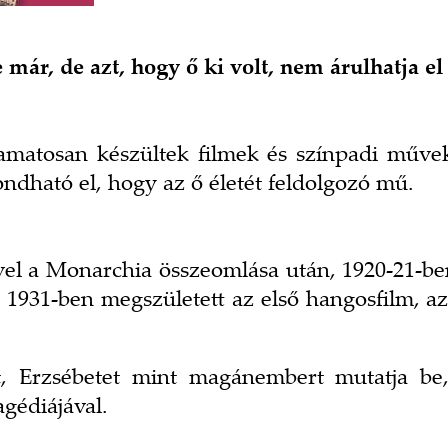
e már, de azt, hogy ő ki volt, nem árulhatja el
yamatosan készültek filmek és színpadi műve
ndható el, hogy az ő életét feldolgozó mű.
vel a Monarchia összeomlása után, 1920-21-ben
. 1931-ben megszületett az első hangosfilm, az
mat, Erzsébetet mint magánembert mutatja b
gédiájával.