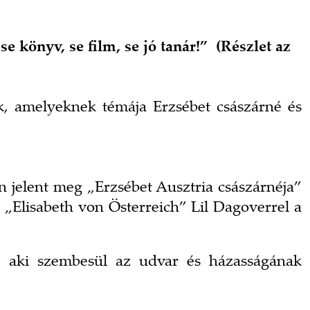
 se könyv, se film, se jó tanár!” (Részlet az
k, amelyeknek témája Erzsébet császárné és
 jelent meg „Erzsébet Ausztria császárnéja”
 „Elisabeth von Österreich” Lil Dagoverrel a
e, aki szembesül az udvar és házasságának