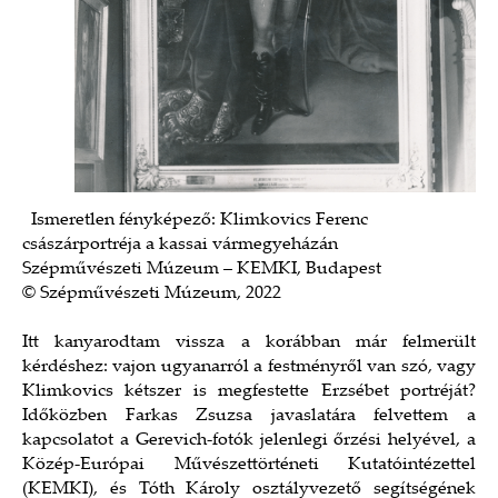
Ismeretlen fényképező: Klimkovics Ferenc
császárportréja a kassai vármegyeházán
Szépművészeti Múzeum – KEMKI, Budapest
© Szépművészeti Múzeum, 2022
Itt kanyarodtam vissza a korábban már felmerült
kérdéshez: vajon ugyanarról a festményről van szó, vagy
Klimkovics kétszer is megfestette Erzsébet portréját?
Időközben Farkas Zsuzsa javaslatára felvettem a
kapcsolatot a Gerevich-fotók jelenlegi őrzési helyével, a
Közép-Európai Művészettörténeti Kutatóintézettel
(KEMKI), és Tóth Károly osztályvezető segítségének