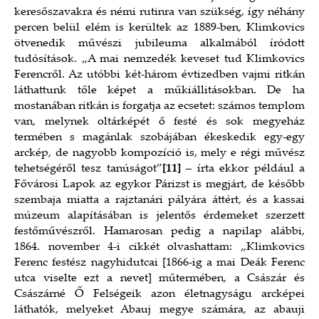
keresőszavakra és némi rutinra van szükség, így néhány
percen belül elém is kerültek az 1889-ben, Klimkovics
ötvenedik művészi jubileuma alkalmából íródott
tudósítások. „A mai nemzedék keveset tud Klimkovics
Ferencről. Az utóbbi két-három évtizedben vajmi ritkán
láthattunk tőle képet a műkiállitásokban. De ha
mostanában ritkán is forgatja az ecsetet: számos templom
van, melynek oltárképét ő festé és sok megyeház
termében s magánlak szobájában ékeskedik egy-egy
arckép, de nagyobb kompozíció is, mely e régi művész
tehetségéről tesz tanúságot”
[11]
– írta ekkor például a
Fővárosi Lapok az egykor Párizst is megjárt, de később
szembaja miatta a rajztanári pályára áttért, és a kassai
múzeum alapításában is jelentős érdemeket szerzett
festőművészről. Hamarosan pedig a napilap alábbi,
1864. november 4-i cikkét olvashattam: „Klimkovics
Ferenc festész nagyhidutcai [1866-ig a mai Deák Ferenc
utca viselte ezt a nevet] műtermében, a Császár és
Császárné Ő Felségeik azon életnagyságu arcképei
láthatók, melyeket Abauj megye számára, az abauji