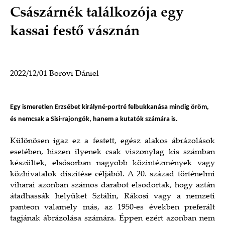
Császárnék találkozója egy
kassai festő vásznán
2022/12/01
Borovi Dániel
Egy ismeretlen Erzsébet királyné-portré felbukkanása mindig öröm,
és nemcsak a Sisi-rajongók, hanem a kutatók számára is.
Különösen igaz ez a festett, egész alakos ábrázolások
esetében, hiszen ilyenek csak viszonylag kis számban
készültek, elsősorban nagyobb közintézmények vagy
közhivatalok díszítése céljából. A 20. század történelmi
viharai azonban számos darabot elsodortak, hogy aztán
átadhassák helyüket Sztálin, Rákosi vagy a nemzeti
panteon valamely más, az 1950-es években preferált
tagjának ábrázolása számára. Éppen ezért azonban nem