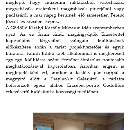
meglepő, hogy múzeumi raktárakból, városházák,
megyeházák, esetenként magánházak pincéjéből vagy
padlásáról a mai napig kerülnek elő ismeretlen Ferenc
József- és Erzsébet-képek.
A Gödöllő Királyi Kastély Múzeum idén szeptemberben
nyílt, Az én Sisim című, magángyűjtők Erzsébettel
kapcsolatos tárgyaiból válogató kiállításának
előkészítése során a tárlat projektvezetője és egyik
kurátora, Faludi Ildikó több alkalommal is megkeresett
egy-egy kiállításra szánt Erzsébet-ábrázolás pontosabb
meghatározásával kapcsolatban. Azonban engem is
meglepetésként ért, amikor a kastély pár nappal a
megnyitó előtt a FreylerArt Galériától a tárlatra
kölcsönzött egész alakos Erzsébet-portré Gödöllőre
érkezéséről tudósított a közösségi médiában.