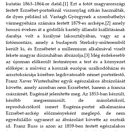
kutatás 1863–1864-re datál.
[1]
Ezt a fotót magyarországi
festett Erzsébet-portréknál viszonylag ritkán használták,
de ilyen például id. Vastagh Györgynek a szombathelyi
vármegyeháza számára festett 1879-es arcképe,
[2]
amely
hosszú éveken át a gödöllői kastély állandó kiállításának
darabja volt a királyné lakosztályában, vagy az a
fotómontázs, amely a budapesti Strelisky-műteremből
került ki, és Erzsébetet a millennium alkalmával viselt
fekete magyar díszruhában ábrázolja.
[3]
Még érdekesebb
az újonnan előkerült festményen a test és a környezet
előképe: a művész a korszak európai uralkodóházai és
arisztokráciája körében legdivatosabb német portréfestő,
Franz Xaver Winterhalter egyik egészalakos ábrázolását
követte, amely azonban nem Erzsébetet, hanem a francia
császárnét, Eugéniát jelenítette meg. Az 1853-ban készült,
később megsemmisült, de másolatokról,
reprodukciókról ismert Eugénia-portré alkalmazása
Erzsébet-arckép előzményeként meglepő, de nem
egyedülálló: ugyanezt az ábrázolást követte az osztrák
id. Franz Russ is azon az 1859-ben festett egészalakos