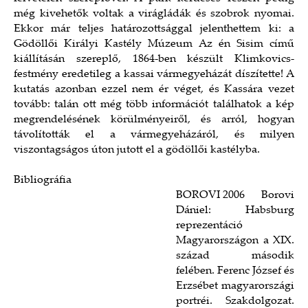
még kivehetők voltak a virágládák és szobrok nyomai.
Ekkor már teljes határozottsággal jelenthettem ki: a
Gödöllői Királyi Kastély Múzeum Az én Sisim című
kiállításán szereplő, 1864-ben készült Klimkovics-
festmény eredetileg a kassai vármegyeházát díszítette! A
kutatás azonban ezzel nem ér véget, és Kassára vezet
tovább: talán ott még több információt találhatok a kép
megrendelésének körülményeiről, és arról, hogyan
távolították el a vármegyeházáról, és milyen
viszontagságos úton jutott el a gödöllői kastélyba.
Bibliográfia
BOROVI 2006 Borovi
Dániel: Habsburg
reprezentáció
Magyarországon a XIX.
század második
felében. Ferenc József és
Erzsébet magyarországi
portréi. Szakdolgozat.