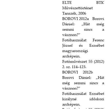
ELTE BTK
Művészettörténet
Tanszék, 2006
BOROVI 2012a Borovi
Dániel: „Hát még
semmi sincs a
vásznon?”
Fotóhasználat Ferenc
József és Erzsébet
magyarországi
arcképein.
Fotóművészet 55 (2012)
2. sz. 114–123.
BOROVI 2012b
Borovi Dániel: „Hát
még semmi sincs a
vásznon?”
Fotóhasználat Erzsébet
királyné időskori
arcképein.