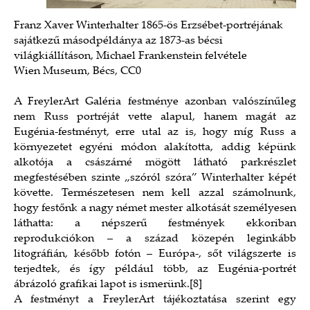
Franz Xaver Winterhalter 1865-ös Erzsébet-portréjának
sajátkezű másodpéldánya az 1873-as bécsi
világkiállításon, Michael Frankenstein felvétele
Wien Museum, Bécs, CC0
A FreylerArt Galéria festménye azonban valószínűleg
nem Russ portréját vette alapul, hanem magát az
Eugénia-festményt, erre utal az is, hogy míg Russ a
környezetet egyéni módon alakította, addig képünk
alkotója a császárné mögött látható parkrészlet
megfestésében szinte „szóról szóra” Winterhalter képét
követte. Természetesen nem kell azzal számolnunk,
hogy festőnk a nagy német mester alkotását személyesen
láthatta: a népszerű festmények ekkoriban
reprodukciókon – a század közepén leginkább
litográfián, később fotón – Európa-, sőt világszerte is
terjedtek, és így például több, az Eugénia-portrét
ábrázoló grafikai lapot is ismerünk.
[8]
A festményt a FreylerArt tájékoztatása szerint egy