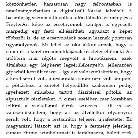
köszönhetően hamarosan nagy felbontásban is
tanulmányozhattam a digitalizált kassai felvételt. A
hasonlóság szembeötlő volt: a fotón látható festmény és a
FreylerArt képe az ecsetnyomok szintjén is egyezett,
márpedig egy festő elkészítheti ugyanazt a képet
többször is, de az ecsetvonások sosem lesznek pontosan
ugyanolyanok. Mi lehet az oka akkor annak, hogy a
címer és a keret ornamentikájának részletei eltérnek? Az
utóbbira már régóta megvolt a hipotézisem: ezek
általában egy képkeret legsérülékenyebb, jellemzően
gipszből készült részei – így azt valószínűsítettem, hogy
a keret sérült volt, a restaurálás során nem volt támpont
a pótláshoz, a keretet helyreállító szakember pedig
igyekezett stílusban tartott díszítéssel pótolni az
elpusztult részleteket. A címer esetében már korábban
feltűnt a szokatlanul élénk színezés – itt is azt
valószínűsítettem, hogy az az átvételkor olyannyira
sérült volt, hogy a restaurátor teljesen újrafestette. Ez
magyarázni látszott azt is, hogy a festmény jelenlegi
címere Fiume szimbólumait is tartalmazza, holott ezek