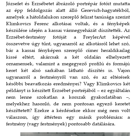
Józsefet és Erzsébetet ábrázoló portrépár fotóit mutatta
az épp feldolgozás alatt álló Gerevich-hagyatékból,
amelyek a hátoldalukon szereplő felirat tanúsága szerint
Klimkovics Ferenc alkotásai voltak, és a fényképek
készülése idején a kassai vármegyeházát díszítették. Az
Erzsébet-festmény fotóját a FreylerArt képével
összevetve úgy tűnt, ugyanarról az alkotásról lehet szó,
bár a kassai fényképen szereplő címer heraldikailag
kissé eltért, akárcsak a két oldalán elhelyezett
ornamensek, valamint a megegyező profilú és formájú
keret két alsó sarkában látható díszítés is. Vajon
ugyanarról a festményről van szó, és az eltérések
későbbi beavatkozás eredményei? Vagy Klimkovics két
példányt is készített Erzsébet portréjából – ez egyáltalán
nem lenne szokatlan a korszak gyakorlatában –,
melyekhez hasonló, de nem pontosan egyező keretet
készíttetett? Ezekre a kérdésekre ekkor még nem volt
válaszom, így áttértem egy másik problémára: a
festmény (vagy festmények) pontosabb datálására.