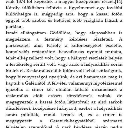
csak 1874-től képezték a magyar középcímer részét.
[14]
Károly időközben felhívta a figyelmemet egy további
különbségre is, mégpedig arra, hogy a kassai fotón
eggyel több szobor és kettővel több virágláda látszik a
parkban.
Ismét ellátogattam Gödöllőre, hogy alaposabban is
megnézzem a festmény kérdéses részleteit. A
parkrészlet, ahol Károly a különbségeket észlelte,
komolyabb restaurátori beavatkozás nyomát mutatta,
tehát elképzelhető volt, hogy a hiányzó részletek helyén
a festékréteg sérült volt, vagy azok a helyreállítás során
tűntek el. Restaurálás előtti fotóra volt tehát szükségünk,
hogy bizonyosságot nyerjünk, és ezt hamarosan meg is
kaptuk a Galériától. A felvétel valamennyi hipotézisemet
igazolta: a címer két oldalán látható ornamensek a
restaurálás előtt erősen töredékesek voltak, de
megegyeztek a kassai fotón láthatóval; az alsó sarkok
díszítésének középrésze hiányzott, ezeket a helyreállítás
során pótolták, emiatt térnek el, és a címer is
megegyezett a Gerevich-hagyatékból származó
felvételen szereplővel. A park kérdéses részén pedig