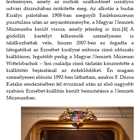
festményen, amely az osztrák uralkodónét uszályos
udvari díszruhában örökítette meg. Az alkotás a budai
Királyi palotában 1908-ban megnyílt Emlékmúzeum
pusztulása után az anyaintézménybe, a Magyar Nemzeti
Múzeumba került vissza, amely jelenleg is őrzi.
[4]
A
gödöllői kastélyt felkeresők személyesen is
találkozhattak vele, hiszen 2007-ben ez fogadta a
látogatókat az Erzsébet királyné mítosza című időszaki
kiállításon, legutóbb pedig a Magyar Nemzeti Múzeum
Wittelsbachok – Sisi családja című tárlatán köszöntötte a
kiállítótér bejáratánál az érdeklődőket. Én magam
személyesen először 1992-ben láthattam, amikor F. Dózsa
Katalin rendezésében fél évszázad után az első nagyobb
szabású Erzsébet-kiállítás került bemutatásra a Nemzeti
Múzeumban.