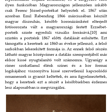
ilyen funkcióban Magyarországon jellemzően inkább
csak Ferenc József-portrékat helyeztek el. 1867 után
azonban Emil Rabending 1866 márciusában készült
magyar díszruhás, később koronázásiként elterjedt
fotósorozata vált a magyarországi festett Erzsébet-
portrék szinte egyedüli vizuális forrásává,
[10]
ami
szintén a portrénk 1867 előtti datálását erősítette. Ezt
támogatta a keretnek az 1860-as évekre jellemző, a felső
sarkokban lekerekített formája is. Az ennek felső részén
látható magyar középcímer a datálás szempontjából már
ekkor kissé nyugtalanító volt számomra. Ugyanígy a
címer szokatlanul élénk színei és a kor formai
logikájához viszonyítva kissé szervetlenül kapcsolódó
ornamensek is gyanút keltettek, és arra figyelmeztettek,
hogy a keretnek ezt a részét a későbbiekben érdemes
lesz alaposabban is megvizsgálni.