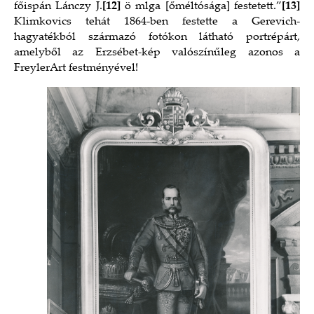
főispán Lánczy J.
[12]
ö mlga [őméltósága] festetett.”
[13]
Klimkovics tehát 1864-ben festette a Gerevich-
hagyatékból származó fotókon látható portrépárt,
amelyből az Erzsébet-kép valószínűleg azonos a
FreylerArt festményével!