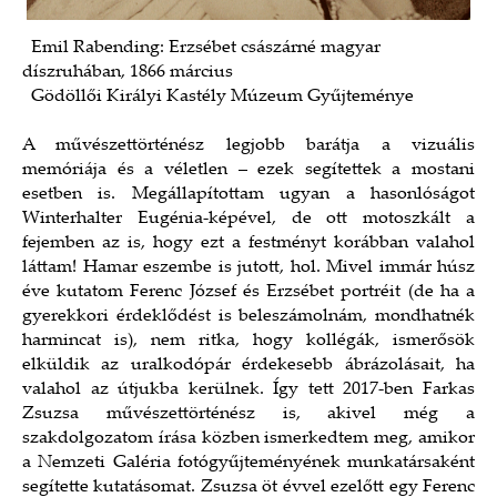
Emil Rabending: Erzsébet császárné magyar
díszruhában, 1866 március
Gödöllői Királyi Kastély Múzeum Gyűjteménye
A művészettörténész legjobb barátja a vizuális
memóriája és a véletlen – ezek segítettek a mostani
esetben is. Megállapítottam ugyan a hasonlóságot
Winterhalter Eugénia-képével, de ott motoszkált a
fejemben az is, hogy ezt a festményt korábban valahol
láttam! Hamar eszembe is jutott, hol. Mivel immár húsz
éve kutatom Ferenc József és Erzsébet portréit (de ha a
gyerekkori érdeklődést is beleszámolnám, mondhatnék
harmincat is), nem ritka, hogy kollégák, ismerősök
elküldik az uralkodópár érdekesebb ábrázolásait, ha
valahol az útjukba kerülnek. Így tett 2017-ben Farkas
Zsuzsa művészettörténész is, akivel még a
szakdolgozatom írása közben ismerkedtem meg, amikor
a Nemzeti Galéria fotógyűjteményének munkatársaként
segítette kutatásomat. Zsuzsa öt évvel ezelőtt egy Ferenc