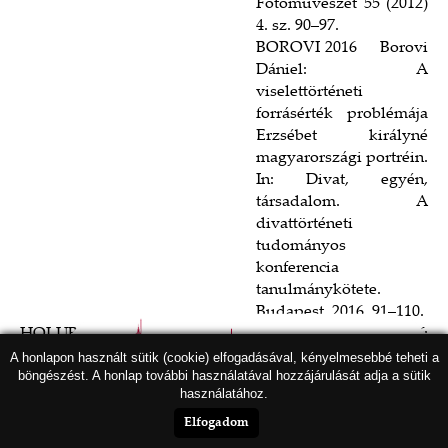
Fotóművészet 55 (2012)
4. sz. 90–97.
BOROVI 2016 Borovi
Dániel: A
viselettörténeti
forrásérték problémája
Erzsébet királyné
magyarországi portréin.
In: Divat, egyén,
társadalom. A
divattörténeti
tudományos
konferencia
tanulmánykötete.
Budapest, 2016. 91–110.
HOLUB 1917 Holub József:
Fiume czímere. Turul 35 (1917) 48–50.
A honlapon használt sütik (cookie) elfogadásával, kényelmesebbé teheti a
böngészést. A honlap további használatával hozzájárulását adja a sütik
MRAZ – FISCHER-
használatához.
WESTHAUSER 2008
Mraz, Gerda – Fischer-
Elfogadom
Westhauser, Ulla: