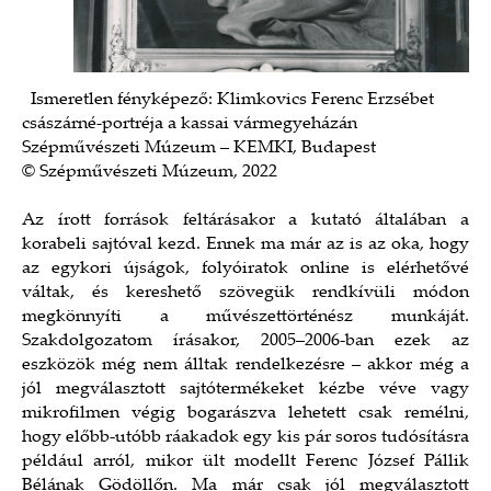
Ismeretlen fényképező: Klimkovics Ferenc Erzsébet
császárné-portréja a kassai vármegyeházán
Szépművészeti Múzeum – KEMKI, Budapest
© Szépművészeti Múzeum, 2022
Az írott források feltárásakor a kutató általában a
korabeli sajtóval kezd. Ennek ma már az is az oka, hogy
az egykori újságok, folyóiratok online is elérhetővé
váltak, és kereshető szövegük rendkívüli módon
megkönnyíti a művészettörténész munkáját.
Szakdolgozatom írásakor, 2005–2006-ban ezek az
eszközök még nem álltak rendelkezésre – akkor még a
jól megválasztott sajtótermékeket kézbe véve vagy
mikrofilmen végig bogarászva lehetett csak remélni,
hogy előbb-utóbb ráakadok egy kis pár soros tudósításra
például arról, mikor ült modellt Ferenc József Pállik
Bélának Gödöllőn. Ma már csak jól megválasztott