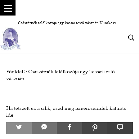
Császárnék találkozója egy kassai festő vásznán Klimkovics Ferenc Erzsébet portréja
Főoldal
>
Császárnék találkozója egy kassai festő
vásznán
Ha tetszett ez a cikk, oszd meg ismerőseiddel, kattints
ide: