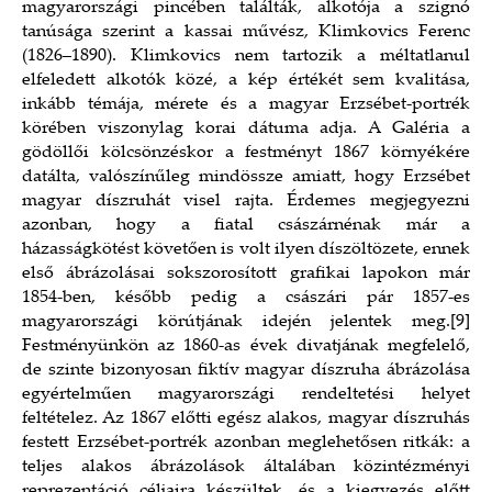
magyarországi pincében találták, alkotója a szignó
tanúsága szerint a kassai művész, Klimkovics Ferenc
(1826–1890). Klimkovics nem tartozik a méltatlanul
elfeledett alkotók közé, a kép értékét sem kvalitása,
inkább témája, mérete és a magyar Erzsébet-portrék
körében viszonylag korai dátuma adja. A Galéria a
gödöllői kölcsönzéskor a festményt 1867 környékére
datálta, valószínűleg mindössze amiatt, hogy Erzsébet
magyar díszruhát visel rajta. Érdemes megjegyezni
azonban, hogy a fiatal császárnénak már a
házasságkötést követően is volt ilyen díszöltözete, ennek
első ábrázolásai sokszorosított grafikai lapokon már
1854-ben, később pedig a császári pár 1857-es
magyarországi körútjának idején jelentek meg.
[9]
Festményünkön az 1860-as évek divatjának megfelelő,
de szinte bizonyosan fiktív magyar díszruha ábrázolása
egyértelműen magyarországi rendeltetési helyet
feltételez. Az 1867 előtti egész alakos, magyar díszruhás
festett Erzsébet-portrék azonban meglehetősen ritkák: a
teljes alakos ábrázolások általában közintézményi
reprezentáció céljaira készültek, és a kiegyezés előtt