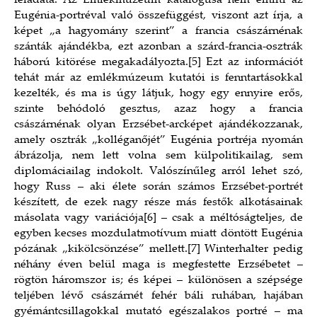
feladata. Az Emlékmúzeum katalógusa nem említi az
Eugénia-portréval való összefüggést, viszont azt írja, a
képet „a hagyomány szerint” a francia császárnénak
szánták ajándékba, ezt azonban a szárd-francia-osztrák
háború kitörése megakadályozta.
[5]
Ezt az információt
tehát már az emlékmúzeum kutatói is fenntartásokkal
kezelték, és ma is úgy látjuk, hogy egy ennyire erős,
szinte behódoló gesztus, azaz hogy a francia
császárnénak olyan Erzsébet-arcképet ajándékozzanak,
amely osztrák „kolléganőjét” Eugénia portréja nyomán
ábrázolja, nem lett volna sem külpolitikailag, sem
diplomáciailag indokolt. Valószínűleg arról lehet szó,
hogy Russ – aki élete során számos Erzsébet-portrét
készített, de ezek nagy része más festők alkotásainak
másolata vagy variációja
[6]
– csak a méltóságteljes, de
egyben kecses mozdulatmotívum miatt döntött Eugénia
pózának „kikölcsönzése” mellett.
[7]
Winterhalter pedig
néhány éven belül maga is megfestette Erzsébetet –
rögtön háromszor is; és képei – különösen a szépsége
teljében lévő császárnét fehér báli ruhában, hajában
gyémántcsillagokkal mutató egészalakos portré – ma