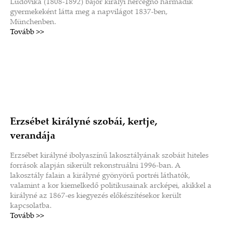
Ludovika (1808-1892) bajor királyi hercegnő harmadik
gyermekeként látta meg a napvilágot 1837-ben,
Münchenben.
Tovább >>
Erzsébet királyné szobái, kertje,
verandája
Erzsébet királyné ibolyaszínű lakosztályának szobáit hiteles
források alapján sikerült rekonstruálni 1996-ban. A
lakosztály falain a királyné gyönyörű portréi láthatók,
valamint a kor kiemelkedő politikusainak arcképei, akikkel a
királyné az 1867-es kiegyezés előkészítésekor került
kapcsolatba.
Tovább >>