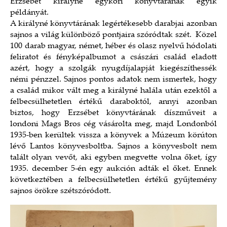
Erzsébet királyné egykori könyvtárának egyik
példányát.
A királyné könyvtárának legértékesebb darabjai azonban
sajnos a világ különböző pontjaira szóródtak szét. Közel
100 darab magyar, német, héber és olasz nyelvű hódolati
feliratot és fényképalbumot a császári család eladott
azért, hogy a szolgák nyugdíjalapját kiegészíthessék
némi pénzzel. Sajnos pontos adatok nem ismertek, hogy
a család mikor vált meg a királyné halála után ezektől a
felbecsülhetetlen értékű daraboktól, annyi azonban
biztos, hogy Erzsébet könyvtárának díszműveit a
londoni Mags Bros cég vásárolta meg, majd Londonból
1935-ben kerültek vissza a könyvek a Múzeum körúton
lévő Lantos könyvesboltba. Sajnos a könyvesbolt nem
talált olyan vevőt, aki egyben megvette volna őket, így
1935. december 5-én egy aukción adták el őket. Ennek
következtében a felbecsülhetetlen értékű gyűjtemény
sajnos örökre szétszóródott.