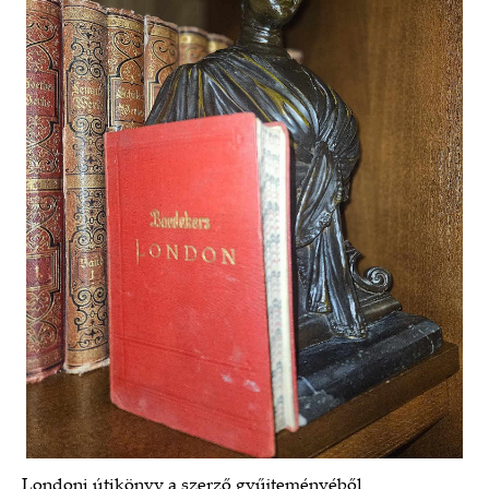
Londoni útikönyv a szerző gyűjteményéből