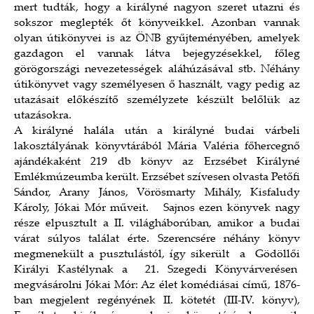
mert tudták, hogy a királyné nagyon szeret utazni és
sokszor meglepték őt könyveikkel. Azonban vannak
olyan útikönyvei is az ÖNB gyűjteményében, amelyek
gazdagon el vannak látva bejegyzésekkel, főleg
görögországi nevezetességek aláhúzásával stb. Néhány
útikönyvet vagy személyesen ő használt, vagy pedig az
utazásait előkészítő személyzete készült belőlük az
utazásokra.
A királyné halála után a királyné budai várbeli
lakosztályának könyvtárából Mária Valéria főhercegnő
ajándékaként 219 db könyv az Erzsébet Királyné
Emlékmúzeumba került. Erzsébet szívesen olvasta Petőfi
Sándor, Arany János, Vörösmarty Mihály, Kisfaludy
Károly, Jókai Mór műveit. Sajnos ezen könyvek nagy
része elpusztult a II. világháborúban, amikor a budai
várat súlyos találat érte. Szerencsére néhány könyv
megmenekült a pusztulástól, így sikerült a Gödöllői
Királyi Kastélynak a 21. Szegedi Könyvárverésen
megvásárolni Jókai Mór: Az élet komédiásai című, 1876-
ban megjelent regényének II. kötetét (III-IV. könyv),