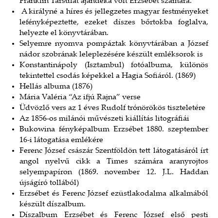
Franklin Társulat ajándéka volt Erzsébet számára.
A királyné a híres és jellegzetes magyar festményeket
lefényképeztette, ezeket díszes bőrtokba foglalva,
helyezte el könyvtárában.
Selyemre nyomva pompáztak könyvtárában a József
nádor szobrának leleplezésére készült emléksorok is
Konstantinápoly (Isztambul) fotóalbuma, különös
tekintettel csodás képekkel a Hagia Sofiáról. (1869)
Hellás albuma (1876)
Mária Valéria “Az ifjú Rajna” verse
Üdvözlő vers az 1 éves Rudolf trónörökös tiszteletére
Az 1856-os milánói művészeti kiállítás litográfiái
Bukowina fényképalbum Erzsébet 1880. szeptember
16-i látogatása emlékére
Ferenc József császár Szentföldön tett látogatásáról írt
angol nyelvű cikk a Times számára aranyrojtos
selyempapíron (1869. november 12. J.L. Haddan
újságíró tollából)
Erzsébet és Ferenc József ezüstlakodalma alkalmából
készült díszalbum.
Díszalbum Erzsébet és Ferenc József első pesti