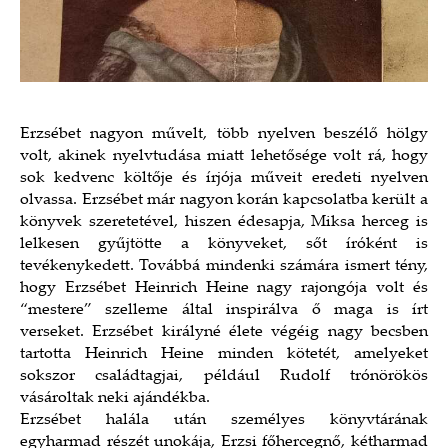
Erzsébet nagyon művelt, több nyelven beszélő hölgy
volt, akinek nyelvtudása miatt lehetősége volt rá, hogy
sok kedvenc költője és írjója műveit eredeti nyelven
olvassa. Erzsébet már nagyon korán kapcsolatba került a
könyvek szeretetével, hiszen édesapja, Miksa herceg is
lelkesen gyűjtötte a könyveket, sőt íróként is
tevékenykedett. Továbbá mindenki számára ismert tény,
hogy Erzsébet Heinrich Heine nagy rajongója volt és
“mestere” szelleme által inspirálva ő maga is írt
verseket. Erzsébet királyné élete végéig nagy becsben
tartotta Heinrich Heine minden kötetét, amelyeket
sokszor családtagjai, például Rudolf trónörökös
vásároltak neki ajándékba.
Erzsébet halála után személyes könyvtárának
egyharmad részét unokája, Erzsi főhercegnő, kétharmad