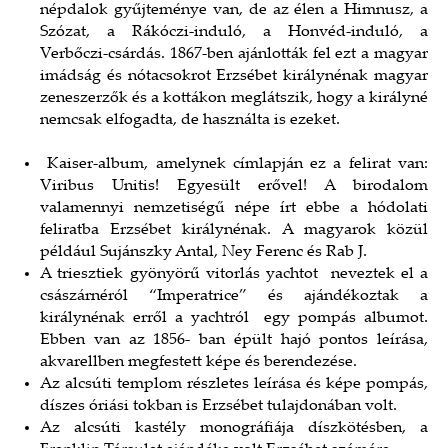
népdalok gyűjteménye van, de az élen a Himnusz, a
Szózat, a Rákóczi-induló, a Honvéd-induló, a
Verbőczi-csárdás. 1867-ben ajánlották fel ezt a magyar
imádság és nótacsokrot Erzsébet királynénak magyar
zeneszerzők és a kottákon meglátszik, hogy a királyné
nemcsak elfogadta, de használta is ezeket.
Kaiser-album, amelynek címlapján ez a felirat van:
Viribus Unitis! Egyesült erővel! A birodalom
valamennyi nemzetiségű népe írt ebbe a hódolati
feliratba Erzsébet királynénak. A magyarok közül
például Sujánszky Antal, Ney Ferenc és Rab J.
A triesztiek gyönyörű vitorlás yachtot neveztek el a
császárnéról “Imperatrice” és ajándékoztak a
királynénak erről a yachtról egy pompás albumot.
Ebben van az 1856- ban épült hajó pontos leírása,
akvarellben megfestett képe és berendezése.
Az alcsúti templom részletes leírása és képe pompás,
díszes óriási tokban is Erzsébet tulajdonában volt.
Az alcsúti kastély monográfiája díszkötésben, a