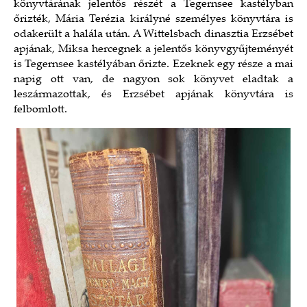
könyvtárának jelentős részét a Tegernsee kastélyban
őrizték, Mária Terézia királyné személyes könyvtára is
odakerült a halála után. A Wittelsbach dinasztia Erzsébet
apjának, Miksa hercegnek a jelentős könyvgyűjteményét
is Tegernsee kastélyában őrizte. Ezeknek egy része a mai
napig ott van, de nagyon sok könyvet eladtak a
leszármazottak, és Erzsébet apjának könyvtára is
felbomlott.