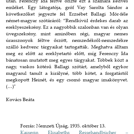
után. Ferenczy Ida féltve őrizte ezt a számára kedves
emléket. Egy látogatója, gróf Vay Sarolta Sándor a
következőket jegyezte fel Erzsébet Ballagi Mór-féle
német-magyar szótáráról: “Rendkívül érdekes darab az
ereklyeszekrény. Ez a nagyobbik szalonban van és olyan
üvegszekrény, mint aminőben régi, magyar nemes
úrasszonyok féltve őrzött, nemzedékről-nemzedékre
szálló kedvenc tárgyaikat tartogatták. Meghatva álltam
meg ez előtt az ereklyetartó előtt, míg Ferenczy Ida
bánatosan mutatott meg egyes tárgyakat. Többek közt a
nagy, vaskos kötésű Ballagi szótárt, amelyből egykor
magyarul tanult a királyné, több kötet, a forgatástól
megkopott Heinét, és egy csomó magyar imakönyvet.
(…)"
Kovács Beáta
Forrás: Nemzeti Újság, 1935. október 13.
Kaiserin Elisabeths Reisehandbücher –