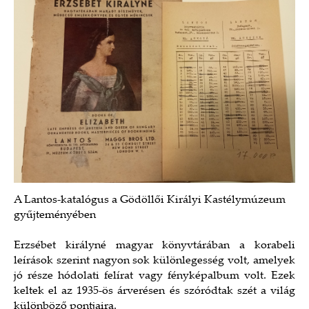
A Lantos-katalógus a Gödöllői Királyi Kastélymúzeum
gyűjteményében
Erzsébet királyné magyar könyvtárában a korabeli
leírások szerint nagyon sok különlegesség volt, amelyek
jó része hódolati felírat vagy fényképalbum volt. Ezek
keltek el az 1935-ös árverésen és szóródtak szét a világ
különböző pontjaira.