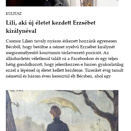
KULTUSZ
Lili, aki új életet kezdett Erzsébet
királynéval
Csomor Lilien tavaly nyáron érkezett hozzánk egyenesen
Bécsből, hogy betöltse a német nyelvű Erzsébet királynét
megszemélyesítő kosztümös tárlatvezető pozíciót. Az
álláshirdetés véletlenül talált rá a Facebookon és egy teljes
hétig gondolkozott, hogy jelentkezzen-e hiszen gyakorlatilag
ezzel a lépéssel új életet kellett kezdenie. Tizenkét évig tanult
németül és három éven keresztül élt Bécsben, ahol egy
magyar nyelvű színháznak fotózott, majd később játszott is.
Ismerjük meg Lilit együtt!