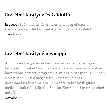
Erzsébet királyné és Gödöllő
Erzsébet
1867. május 11-én tekintette meg először a
koronázási ajándékként nekik szánt gödöllői kastélyt.
Tovább >>
Erzsébet királyné névnapja
Az 1867-es kiegyezés előkészítésében a magyarok ügyét
támogató Erzsébet királyné névnapja a koronázást követően
hamarosan nemzeti programmá vált az országban. 1868-ban
a Vasárnapi Ujság még csak a Nemzeti Színház
díszelőadásáról számolt be, (a nézőtér teljes kivilágítása
mellett adták elő ifj. Bertha Sándor Koronázási hymnus című
művét).
Tovább >>