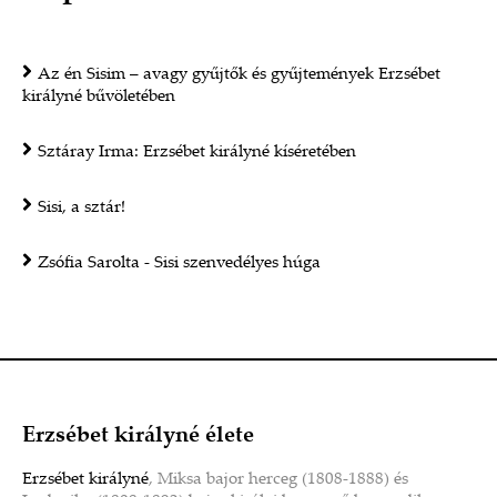
Az én Sisim – avagy gyűjtők és gyűjtemények Erzsébet
királyné bűvöletében
Sztáray Irma: Erzsébet királyné kíséretében
Sisi, a sztár!
Zsófia Sarolta - Sisi szenvedélyes húga
Erzsébet királyné élete
Erzsébet királyné
, Miksa bajor herceg (1808-1888) és