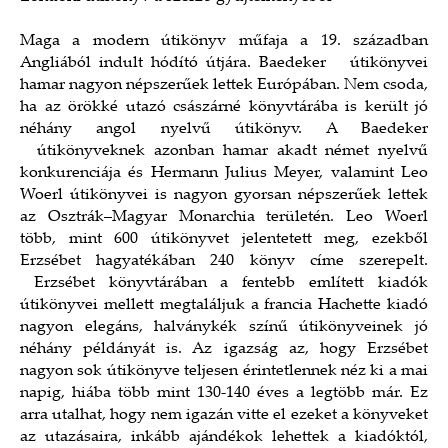
Maga a modern útikönyv műfaja a 19. században
Angliából indult hódító útjára. Baedeker útikönyvei
hamar nagyon népszerűek lettek Európában. Nem csoda,
ha az örökké utazó császárné könyvtárába is került jó
néhány angol nyelvű útikönyv. A Baedeker
útikönyveknek azonban hamar akadt német nyelvű
konkurenciája és Hermann Julius Meyer, valamint Leo
Woerl útikönyvei is nagyon gyorsan népszerűek lettek
az Osztrák–Magyar Monarchia területén. Leo Woerl
több, mint 600 útikönyvet jelentetett meg, ezekből
Erzsébet hagyatékában 240 könyv címe szerepelt.
Erzsébet könyvtárában a fentebb említett kiadók
útikönyvei mellett megtaláljuk a francia Hachette kiadó
nagyon elegáns, halványkék színű útikönyveinek jó
néhány példányát is. Az igazság az, hogy Erzsébet
nagyon sok útikönyve teljesen érintetlennek néz ki a mai
napig, hiába több mint 130-140 éves a legtöbb már. Ez
arra utalhat, hogy nem igazán vitte el ezeket a könyveket
az utazásaira, inkább ajándékok lehettek a kiadóktól,