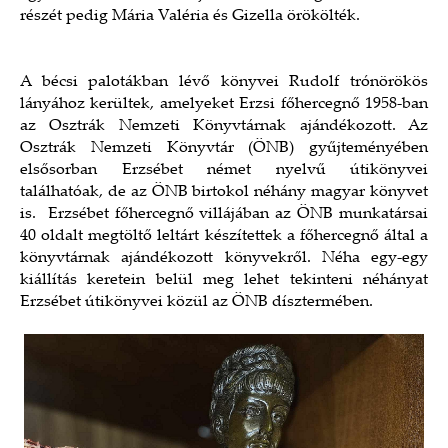
részét pedig Mária Valéria és Gizella örökölték.
A bécsi palotákban lévő könyvei Rudolf trónörökös
lányához kerültek, amelyeket Erzsi főhercegnő 1958-ban
az Osztrák Nemzeti Könyvtárnak ajándékozott. Az
Osztrák Nemzeti Könyvtár (ÖNB) gyűjteményében
elsősorban Erzsébet német nyelvű útikönyvei
találhatóak, de az ÖNB birtokol néhány magyar könyvet
is. Erzsébet főhercegnő villájában az ÖNB munkatársai
40 oldalt megtöltő leltárt készítettek a főhercegnő által a
könyvtárnak ajándékozott könyvekről. Néha egy-egy
kiállítás keretein belül meg lehet tekinteni néhányat
Erzsébet útikönyvei közül az ÖNB dísztermében.