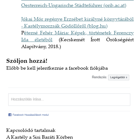
Oesterreich-Ungarische Städteführer (onb.ac.at)
Jókai Mór regénye Erzsébet királyné könyvtárából
- Kastélymorzsák Gödöllőről (blog.hu)
P
éterné Fehér Mária: Képek, történetek Ferenczy
Ida életéből
(Kecskemét Írott Örökségéért
Alapítvány, 2018.)
Szóljon hozzá!
Előbb
be kell jelentkeznie a facebook fiókjába
Kapcsolódó tartalmak
A Kastély a Sisi Baráti Körben