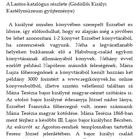
A Lantos-katalógus részlete (Gödöllői Királyi
Kastélymúzeum gyűjteménye)
A királyné minden könyvében szerepelt Erzsébet ex
librise, így előfordulhat, hogy ez alapján még a jövőben
be lehet azonosítani 1-2 könyvet Erzsébet könyvtárából,
ha szerencsések vagyunk. Néha a legváratlanabb
helyeken bukkannak elő a Habsburg-család egykori
könyvtárainak állományából könyvek. Néhány évvel
ezelőtt például Napóleon második feleségének, Mária
Lujza főhercegnőnek a könyvtárából került hozzám két
példány 3000 forintért a www.regikönyvek.hu online
könyvesboltból, illetve szintén véletlenül találtam rá
Mária Terézia bajor királyné magyar-német szótárára is.
Az utolsó bajor királyné édesanyja József nádor lánya,
Erzsébet Franciska főhercegnő volt, innen származik
Mária Terézia magyar kötődése. Mária Terézia 1868-ban
ment férjhez a későbbi III. Lajos bajor királyhoz Bécsben.
Az esküvőt az Ágoston-rendiek templomában tartották
Ferenc József jelenlétében. A bajor királyi család