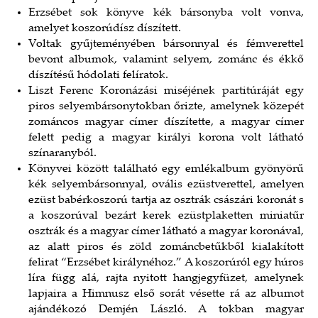
Erzsébet sok könyve kék bársonyba volt vonva,
amelyet koszorúdísz díszített.
Voltak gyűjteményében bársonnyal és fémverettel
bevont albumok, valamint selyem, zománc és ékkő
díszítésű hódolati felíratok.
Liszt Ferenc Koronázási miséjének partitúráját egy
piros selyembársonytokban őrizte, amelynek közepét
zománcos magyar címer díszítette, a magyar címer
felett pedig a magyar királyi korona volt látható
színaranyból.
Könyvei között található egy emlékalbum gyönyörű
kék selyembársonnyal, ovális ezüstverettel, amelyen
ezüst babérkoszorú tartja az osztrák császári koronát s
a koszorúval bezárt kerek ezüstplaketten miniatűr
osztrák és a magyar címer látható a magyar koronával,
az alatt piros és zöld zománcbetűkből kialakított
felirat “Erzsébet királynéhoz.” A koszorúról egy húros
líra függ alá, rajta nyitott hangjegyfüzet, amelynek
lapjaira a Himnusz első sorát vésette rá az albumot
ajándékozó Demjén László. A tokban magyar