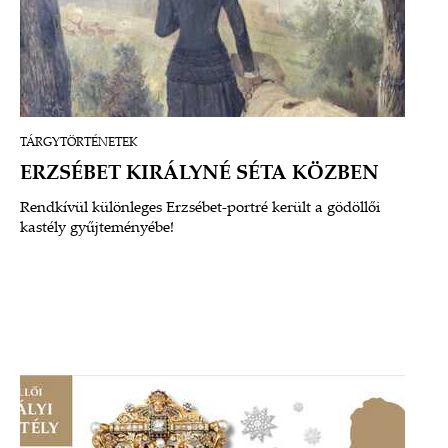
TÁRGYTÖRTÉNETEK
ERZSÉBET KIRÁLYNÉ SÉTA KÖZBEN
Rendkívül különleges Erzsébet-portré került a gödöllői
kastély gyűjteményébe!