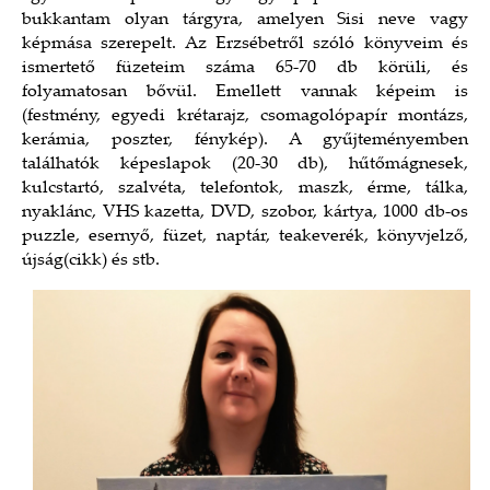
bukkantam olyan tárgyra, amelyen Sisi neve vagy
képmása szerepelt. Az Erzsébetről szóló könyveim és
ismertető füzeteim száma 65-70 db körüli, és
folyamatosan bővül. Emellett vannak képeim is
(festmény, egyedi krétarajz, csomagolópapír montázs,
kerámia, poszter, fénykép). A gyűjteményemben
találhatók képeslapok (20-30 db), hűtőmágnesek,
kulcstartó, szalvéta, telefontok, maszk, érme, tálka,
nyaklánc, VHS kazetta, DVD, szobor, kártya, 1000 db-os
puzzle, esernyő, füzet, naptár, teakeverék, könyvjelző,
újság(cikk) és stb.