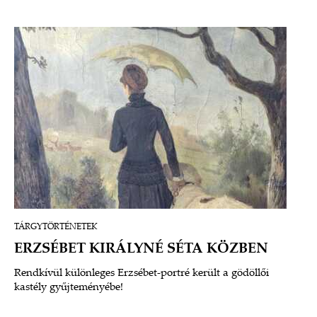
magyar nyelvű színháznak fotózott, majd később játszott is.
Ismerjük meg Lilit együtt!
TÁRGYTÖRTÉNETEK
ERZSÉBET KIRÁLYNÉ SÉTA KÖZBEN
Rendkívül különleges Erzsébet-portré került a gödöllői
kastély gyűjteményébe!