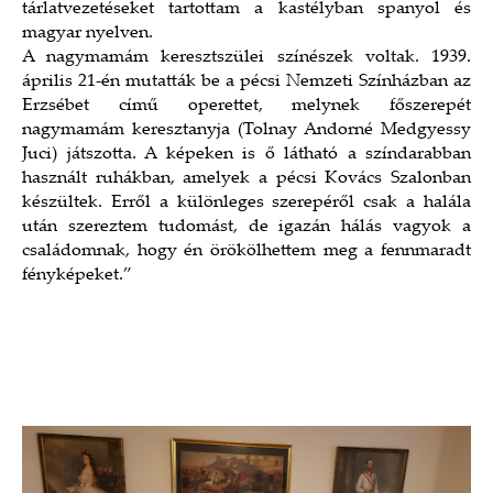
tárlatvezetéseket tartottam a kastélyban spanyol és
magyar nyelven.
A nagymamám keresztszülei színészek voltak. 1939.
április 21-én mutatták be a pécsi Nemzeti Színházban az
Erzsébet című operettet, melynek főszerepét
nagymamám keresztanyja (Tolnay Andorné Medgyessy
Juci) játszotta. A képeken is ő látható a színdarabban
használt ruhákban, amelyek a pécsi Kovács Szalonban
készültek. Erről a különleges szerepéről csak a halála
után szereztem tudomást, de igazán hálás vagyok a
családomnak, hogy én örökölhettem meg a fennmaradt
fényképeket.”