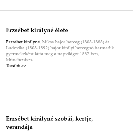
Erzsébet királyné élete
Erzsébet királyné
, Miksa bajor herceg (1808-1888) és
Ludovika (1808-1892) bajor királyi hercegnő harmadik
gyermekeként látta meg a napvilágot 1837-ben,
Münchenben.
Tovább >>
Erzsébet királyné szobái, kertje,
verandája