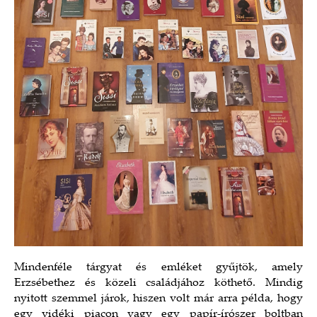
Mindenféle tárgyat és emléket gyűjtök, amely
Erzsébethez és közeli családjához köthető. Mindig
nyitott szemmel járok, hiszen volt már arra példa, hogy
egy vidéki piacon vagy egy papír-írószer boltban