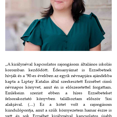
„A királynéval kapcsolatos rajongásom általános iskolás
koromban kezdődött. Édesanyámat is Erzsébetnek
hívják és a ’90-es években az egyik névnapjára ajándékba
kapta a Liptay Katalin által szerkesztett Erzsébet című
névnapos könyvet, amit én is előszeretettel forgattam.
Emlékeim szerint ebben a híres Erzsébeteket
felsorakoztató könyvben találkoztam először Sisi
alakjával. (…) Ez a kötet volt a rajongásom
kiindulópontja, amit a szűk környezetem hamar észre is
vett és sok Erzsébet királynéval kapcsolatos újabb