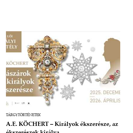
TÁRGYTÖRTÉNETEK
A.E. KÖCHERT – Királyok ékszerésze, az
ékszerészek királya