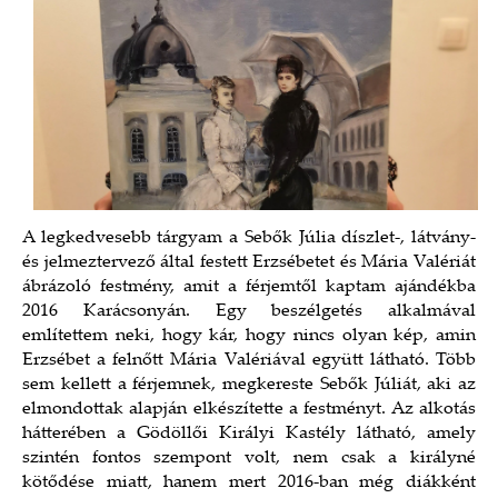
A legkedvesebb tárgyam a Sebők Júlia díszlet-, látvány-
és jelmeztervező által festett Erzsébetet és Mária Valériát
ábrázoló festmény, amit a férjemtől kaptam ajándékba
2016 Karácsonyán. Egy beszélgetés alkalmával
említettem neki, hogy kár, hogy nincs olyan kép, amin
Erzsébet a felnőtt Mária Valériával együtt látható. Több
sem kellett a férjemnek, megkereste Sebők Júliát, aki az
elmondottak alapján elkészítette a festményt. Az alkotás
hátterében a Gödöllői Királyi Kastély látható, amely
szintén fontos szempont volt, nem csak a királyné
kötődése miatt, hanem mert 2016-ban még diákként