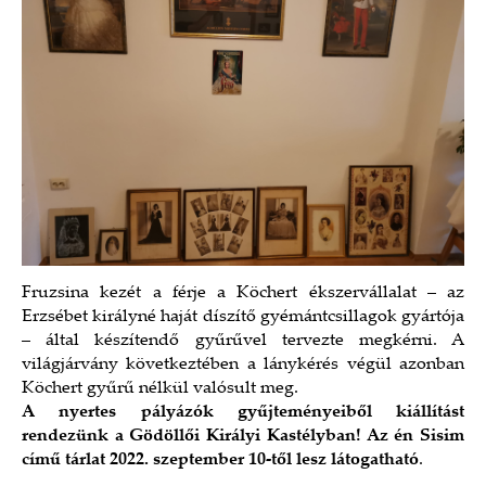
Fruzsina kezét a férje a Köchert ékszervállalat – az
Erzsébet királyné haját díszítő gyémántcsillagok gyártója
­– által készítendő gyűrűvel tervezte megkérni. A
világjárvány következtében a lánykérés végül azonban
Köchert gyűrű nélkül valósult meg.
A nyertes pályázók gyűjteményeiből kiállítást
rendezünk a Gödöllői Királyi Kastélyban! Az én Sisim
című tárlat 2022. szeptember 10-től lesz látogatható
.